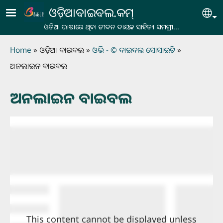
Skip to main content
ଓଡ଼ିଆବାଇବଲ.କମ୍
Se
ଓଡିଆ ଭାଷାରେ ଥିବା ଜୀବନ ଦାୟକ ସାହିତ୍ୟ ସମଗ୍ରୀ...
Breadcrumb
Home
ଓଡ଼ିଆ ବାଇବଲ
ଓଭି - © ବାଇବଲ ସୋସାଇଟି
ଅନଲାଇନ ବାଇବଲ
ଅନଲାଇନ ବାଇବଲ
This content cannot be displayed unless