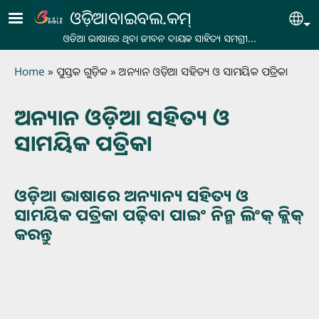
Skip to main content
ଓଡ଼ିଆବାଇବଲ.କମ୍
Se
ଓଡିଆ ଭାଷାରେ ଥିବା ଜୀବନ ଦାୟକ ସାହିତ୍ୟ ସମଗ୍ରୀ...
Breadcrumb
Home
ପୁସ୍ତକ ଗୁଡ଼ିକ
ଅନ୍ୟାନ ଓଡ଼ିଆ ସହିତ୍ୟ ଓ ସାମୟିକ ପତ୍ରିକା
ଅନ୍ୟାନ ଓଡ଼ିଆ ସହିତ୍ୟ ଓ
ସାମୟିକ ପତ୍ରିକା
ଓଡ଼ିଆ ଭାଷାରେ ଅନ୍ୟାନ୍ୟ ସହିତ୍ୟ ଓ
ସାମୟିକ ପତ୍ରିକା ପଢ଼ିବା ପାଇଂ ନିନ୍ମ ଲିଂକ୍ କ୍ଲିକ୍
କରନ୍ତୁ