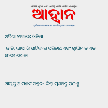
ଓଡିଶା ବାହାରେ ଓଡିଆ
ଜାତି, ଭାଷା ଓ ସାହିତ୍ୟର ପରିଚୟ ଏବଂ ସ୍ୱାଭିମାନ ଏକ
ସଂଗେ ଯୋଡା
ଆମ୍ଭଙ୍କୁ ଆପଣଙ୍କ ମନ୍ତବ୍ୟ କିମ୍ବା ପ୍ରଶ୍ନସବୁ ପଠାନ୍ତୁ