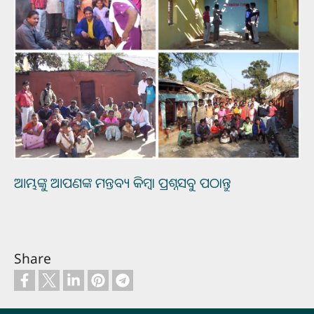
ଆମ୍ଭଙ୍କୁ ଆପଣଙ୍କ ମନ୍ତବ୍ୟ କିମ୍ବା ପ୍ରଶ୍ନସବୁ ପଠାନ୍ତୁ
Share