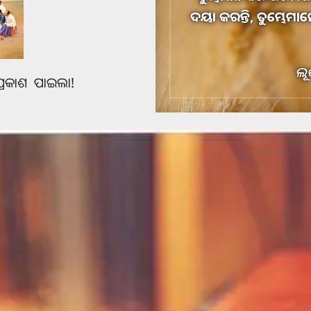
ଦୟା କରନ୍ତି, ତୁମ୍ଭେମା
ଲୂ
୍ରକାଶ ପାଇଲା!