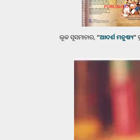
ଲୂକ ସୂସମାଚାର,
“
ଆଦର୍ଶ ମନୁଷ୍ୟ
”
ପ