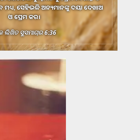
ନେ ମଧ୍ୟ, ସେହିଭଳି ଅନ୍ୟମାନଙ୍କୁ ଦୟା ଦେଖାଅ
ଓ ପ୍ରେମ କର।
କ ଲିଖିତ ସୁସମାଚାର 6:36