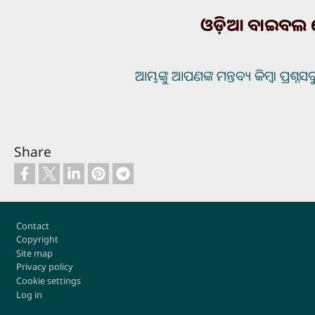
ଓଡ଼ିଆ ବାଇବଲ ୱ
ଆମ୍ଭଙ୍କୁ ଆପଣଙ୍କ ମନ୍ତବ୍ୟ କିମ୍ବା ପ୍ରଶ୍ନସବ
Share
Footer
Contact
Copyright
Site map
Privacy policy
Cookie settings
Log in