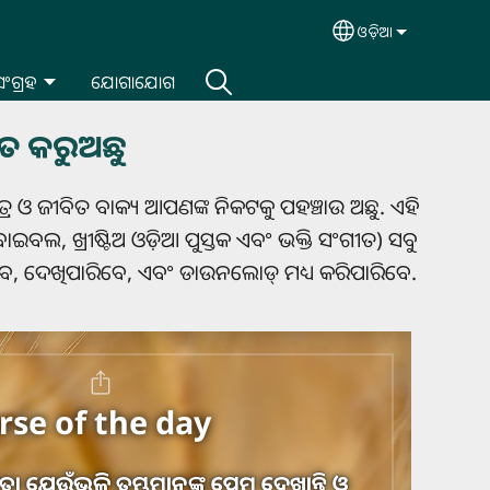
ଓଡ଼ିଆ
Select your lan
 ସଂଗ୍ରହ
ଯୋଗାଯୋଗ
ଗତ କରୁଅଛୁ
ର ଓ ଜୀବିତ ବାକ୍ୟ ଆପଣଙ୍କ ନିକଟକୁ ପହଞ୍ଚାଉ ଅଛୁ. ଏହି
ଲ, ଖ୍ରୀଷ୍ଟିଅ ଓଡ଼ିଆ ପୁସ୍ତକ ଏବଂ ଭକ୍ତି ସଂଗୀତ) ସବୁ
ରିବେ, ଦେଖିପାରିବେ, ଏବଂ ଡାଉନଲୋଡ୍ ମଧ୍ୟ କରିପାରିବେ.
rse of the day
ା ଯେଉଁଭଳି ତୁମ୍ଭମାନଙ୍କୁ ପ୍ରେମ ଦେଖାନ୍ତି ଓ