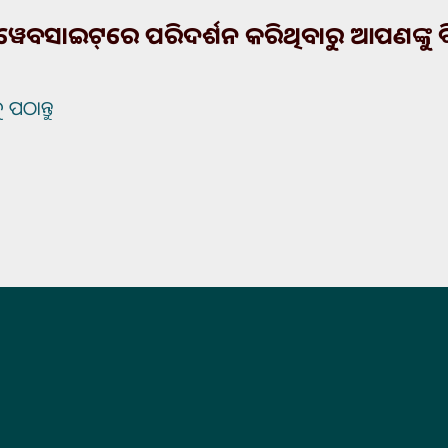
େବସାଇଟ୍‌ରେ ପରିଦର୍ଶନ କରିଥିବାରୁ ଆପଣଙ୍କୁ 
ୁ ପଠାନ୍ତୁ