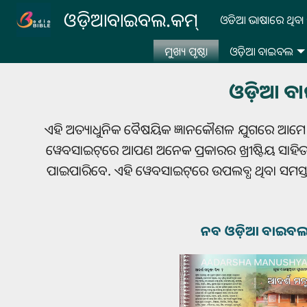
Skip to main content
ଓଡ଼ିଆବାଇବଲ.କମ୍
ଓଡିଆ ଭାଷାରେ ଥିବା 
ମୁଖ୍ୟ ପୃଷ୍ଠା
ଓଡ଼ିଆ ବାଇବଲ
ଓଡ଼ିଆ ବା
ଏହି ଅତ୍ୟାଧୁନିକ ବୈଷୟିକ ଜ୍ଞାନକୌଶଳ ଯୁଗରେ ଆମେ ପ୍ର
ୱେବସାଇଟ୍‌ରେ ଆପଣ ଅନେକ ପ୍ରକାରର ଖ୍ରୀଷ୍ଟିୟ ସାହିତ୍
ପାଇପାରିବେ. ଏହି ୱେବସାଇଟ୍‌ରେ ଉପଲବ୍ଧ ଥିବା ସମସ୍ତ 
ନବ ଓଡ଼ିଆ ବାଇବ