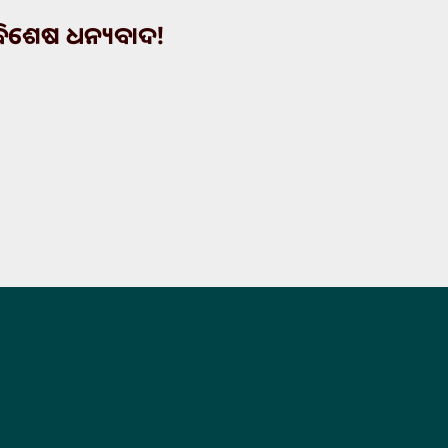
ବିଶେଷ ଧନ୍ୟବାଦ!